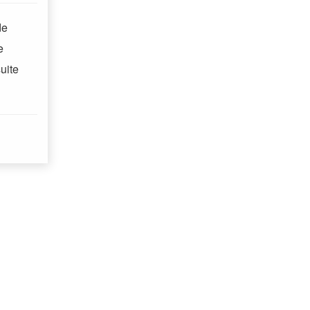
de
e
uite